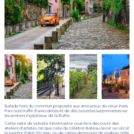
Balade hors du commun proposée aux amoureux du vieux Paris.
Parcours truffé d’anecdotes et de découvertes surprenantes sur
les sentiers mystérieux de la Butte.
Cette visite de la butte Montmartre vous fera découvrir des
ateliers d’artistes, tel que celui du célèbre Bateau lavoir où vécut
le peintre Pablo Picasso, ou de vastes demeures de maîtres, telle