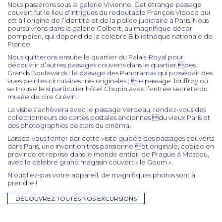
Nous passerons sous la galerie Vivienne. Cet étrange passage
couvert fut le lieu d’intrigues du redoutable François Vidocq qui
est à l’origine de l’identité et de la police judiciaire à Paris. Nous
poursuivrons dans la galerie Colbert, au magnifique décor
pompéien, qui dépend de la célèbre Bibliothèque nationale de
France.
Nous quitterons ensuite le quartier du Palais-Royal pour
découvrir d’autres passages couverts dans le quartier des
Grands Boulevards : le passage des Panoramas qui possédait des
vues peintes circulaires très originales ; le passage Jouffroy où
se trouve le si particulier hôtel Chopin avec l’entrée secrète du
musée de cire Grévin.
La visite s’achèvera avec le passage Verdeau, rendez-vous des
collectionneurs de cartes postales anciennes du vieux Paris et
des photographies de stars du cinéma.
Laissez-vous tenter par cette visite guidée des passages couverts
dans Paris, une invention très parisienne et originale, copiée en
province et reprise dans le monde entier, de Prague à Moscou,
avec le célèbre grand magasin couvert « le Goum ».
N’oubliez-pas votre appareil, de magnifiques photos sont à
prendre !
DÉCOUVREZ TOUTES NOS EXCURSIONS