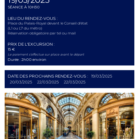
19/03/2025
SÉANCE À 10H30
LIEU DU RENDEZ-VOUS :
Place du Palais-Royal devant le Conseil d’état
(L1 ou L7 du métro)
Réservation obligatoire par tel ou mail
PRIX DE L'EXCURSION :
15 €
Le paiement s’effectue sur place avant le départ
Durée : 2h00 environ
DATE DES PROCHAINS RENDEZ-VOUS :
19/03/2025
20/03/2025
22/03/2025
22/03/2025